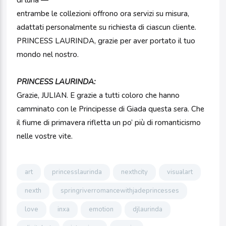
di luna —
entrambe le collezioni offrono ora servizi su misura,
adattati personalmente su richiesta di ciascun cliente.
PRINCESS LAURINDA, grazie per aver portato il tuo
mondo nel nostro.
PRINCESS LAURINDA:
Grazie, JULIAN. E grazie a tutti coloro che hanno
camminato con le Principesse di Giada questa sera. Che
il fiume di primavera rifletta un po’ più di romanticismo
nelle vostre vite.
art
princesslaurinda
nexthcity
visualart
nexth
springriverromancewithjadeprincesses
love
inxa
emotion
djlaurinda