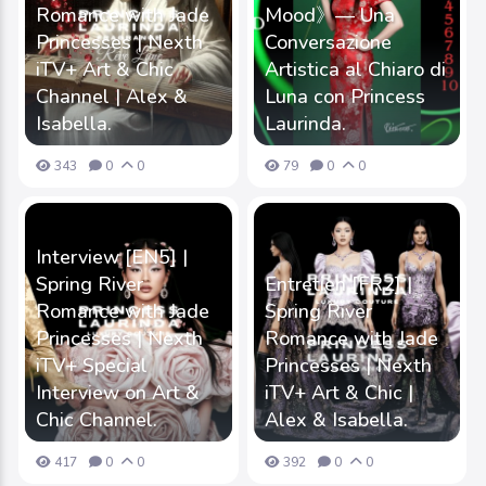
Romance with Jade
Mood》— Una
Princesses | Nexth
Conversazione
iTV+ Art & Chic
Artistica al Chiaro di
Channel | Alex &
Luna con Princess
Isabella.
Laurinda.
343
0
0
79
0
0
Interview [EN5] |
Spring River
Entretien [FR2] |
Romance with Jade
Spring River
Princesses | Nexth
Romance with Jade
iTV+ Special
Princesses | Nexth
Interview on Art &
iTV+ Art & Chic |
Chic Channel.
Alex & Isabella.
417
0
0
392
0
0