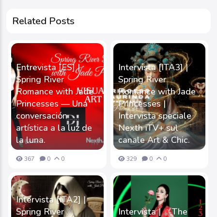
Related Posts
Entrevista [ES] |
Intervista [ITA3] |
Spring River
Spring River
Romance with Jade
Romance with Jade
Princesses — Una
Princesses |
conversación
Intervista speciale
artística a la luz de
Nexth iTV+ sul
la luna.
canale Art & Chic.
367
0
0
329
0
0
Intervista [ITA2] |
Spring River
Intervista | 《The