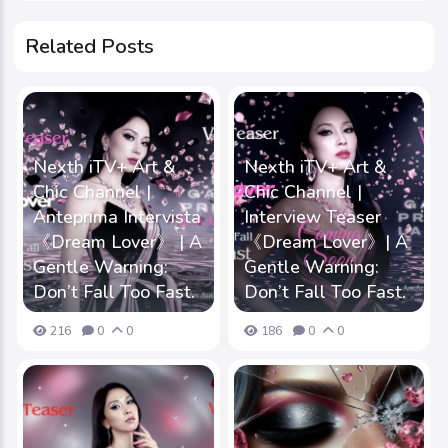
Related Posts
Nexth iTV+ Art &
Nexth iTV+ Art &
Chic Channel |
Chic Channel |
Anteprima Intervista
Interview Teaser
《Dream Lover》 | A
《Dream Lover》| A
Gentle Warning:
Gentle Warning:
Don’t Fall Too Fast.
Don’t Fall Too Fast.
216
0
0
186
0
0