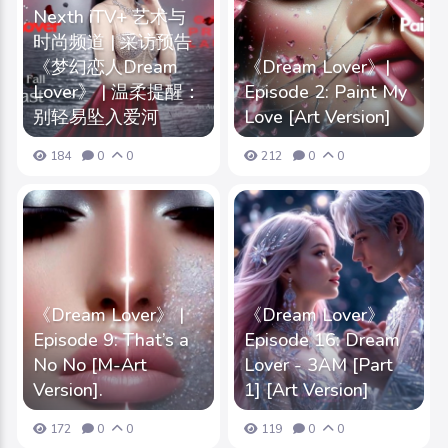
Nexth iTV+ 艺术与
时尚频道 | 采访预告
《梦幻恋人Dream
《Dream Lover》|
Lover》 | 温柔提醒：
Episode 2: Paint My
别轻易坠入爱河
Love [Art Version]
184
0
0
212
0
0
《Dream Lover》 |
《Dream Lover》｜
Episode 9: That’s a
Episode 16: Dream
No No [M-Art
Lover - 3AM [Part
Version].
1] [Art Version]
172
0
0
119
0
0