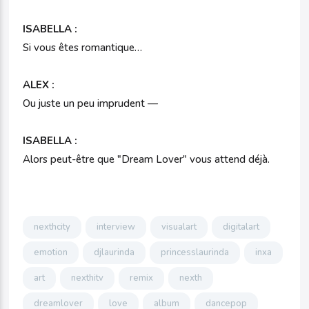
ISABELLA :
Si vous êtes romantique…
ALEX :
Ou juste un peu imprudent —
ISABELLA :
Alors peut-être que "Dream Lover" vous attend déjà.
nexthcity
interview
visualart
digitalart
emotion
djlaurinda
princesslaurinda
inxa
art
nexthitv
remix
nexth
dreamlover
love
album
dancepop